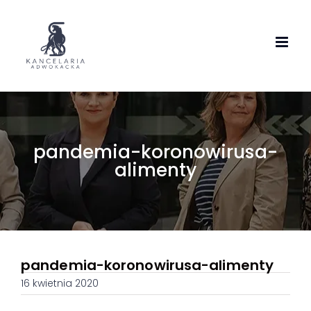
Skip
to
content
pandemia-koronowirusa-
alimenty
pandemia-koronowirusa-alimenty
16 kwietnia 2020