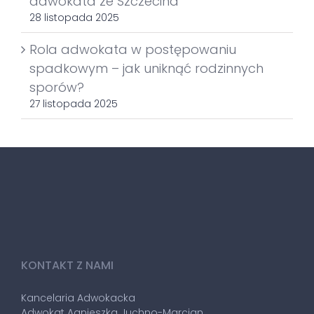
adwokata ze Szczecina
28 listopada 2025
Rola adwokata w postępowaniu
spadkowym – jak uniknąć rodzinnych
sporów?
27 listopada 2025
KONTAKT Z NAMI
Kancelaria Adwokacka
Adwokat Agnieszka Juchno-Marcjan