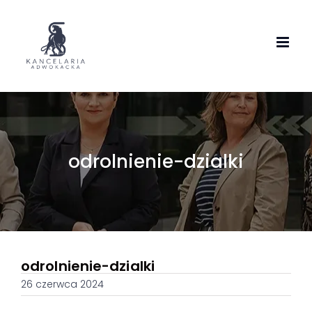
Skip
to
content
odrolnienie-dzialki
odrolnienie-dzialki
26 czerwca 2024