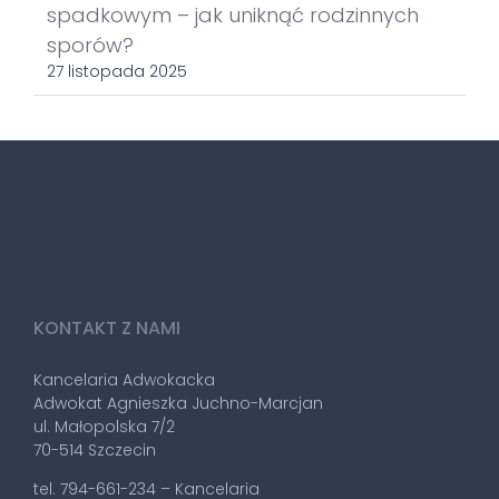
spadkowym – jak uniknąć rodzinnych
sporów?
27 listopada 2025
KONTAKT Z NAMI
Kancelaria Adwokacka
Adwokat Agnieszka Juchno-Marcjan
ul. Małopolska 7/2
70-514 Szczecin
tel. 794-661-234 – Kancelaria