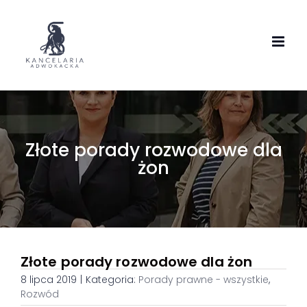
Skip
to
content
Złote porady rozwodowe dla
żon
Złote porady rozwodowe dla żon
8 lipca 2019
|
Kategoria:
Porady prawne - wszystkie
,
Rozwód