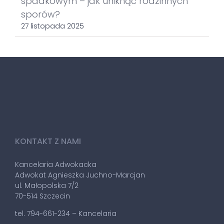
spadkowym – jak uniknąć rodzinnych
sporów?
27 listopada 2025
KONTAKT Z NAMI
Kancelaria Adwokacka
Adwokat Agnieszka Juchno-Marcjan
ul. Małopolska 7/2
70-514 Szczecin
tel. 794-661-234 – Kancelaria