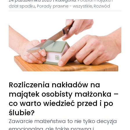
24 października 2025
|
Kategoria:
Podział majątku i
dział spadku
,
Porady prawne - wszystkie
,
Rozwód
View
Larger
Image
Rozliczenia nakładów na
majątek osobisty małżonka –
co warto wiedzieć przed i po
ślubie?
Zawarcie małżeństwa to nie tylko decyzja
emocjonalna, ale także prawna i