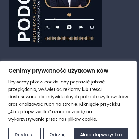
Cenimy prywatność użytkowników
Używamy plików cookie, aby poprawić jakość
przeglądania, wyświetlać reklamy lub treści
dostosowane do indywidualnych potrzeb użytkowników
oraz analizować ruch na stronie. Kliknięcie przycisku
© Copyright
2026 | Kancelaria adwokacka Szczecin |
„Akceptuj wszystko” oznacza zgodę na
Adwokat Szczecin Agnieszka Juchno-Marcjan |
Polityka
wykorzystywanie przez nas plików cookie.
prywatności i plików Cookies
Projekt i realizacja
GOLDWEB
Dostosuj
Odrzuć
Akceptuj wszystko