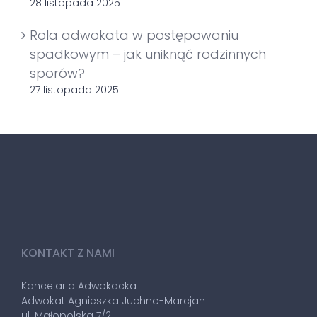
28 listopada 2025
Rola adwokata w postępowaniu
spadkowym – jak uniknąć rodzinnych
sporów?
27 listopada 2025
KONTAKT Z NAMI
Kancelaria Adwokacka
Adwokat Agnieszka Juchno-Marcjan
ul. Małopolska 7/2