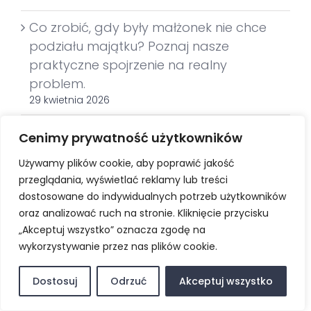
Co zrobić, gdy były małżonek nie chce
podziału majątku? Poznaj nasze
praktyczne spojrzenie na realny
problem.
29 kwietnia 2026
Przeszukanie mieszkania – czy musisz
Cenimy prywatność użytkowników
wpuścić policję i co zrobić, żeby nie mieć
Używamy plików cookie, aby poprawić jakość
problemów
przeglądania, wyświetlać reklamy lub treści
20 kwietnia 2026
dostosowane do indywidualnych potrzeb użytkowników
oraz analizować ruch na stronie. Kliknięcie przycisku
5 błędów po kolizji drogowej, które
„Akceptuj wszystko” oznacza zgodę na
mogą kosztować Cię pieniądze i
wykorzystywanie przez nas plików cookie.
problemy prawne
20 kwietnia 2026
Dostosuj
Odrzuć
Akceptuj wszystko
Nieobecność w sądzie – jak ją skutecznie